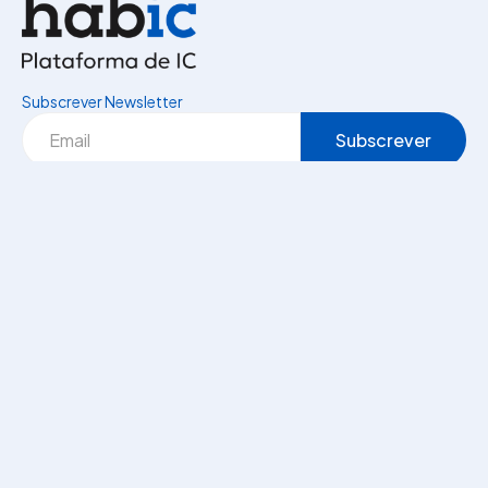
Subscrever Newsletter
Obrigado por subscrever a nossa Newsletter!
A Finsolutia, S.A. é responsável pelo tratamento dos dados associados à
newsletter do Habic. Pode cancelar a subscrição a qualquer momento. Mais
informações disponíveis na Política de Privacidade.
Empresa
Sobre nós
Carreiras
Contactos
HabicAdemy
Blog
Tutoriais